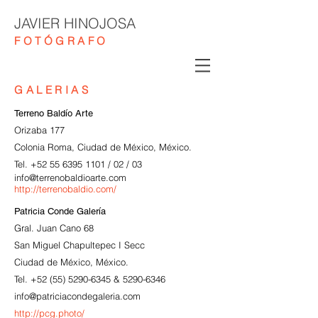
JAVIER HINOJOSA
FOTÓGRAFO
GALERIAS
Terreno Baldío Arte
Orizaba 177
Colonia Roma, Ciudad de México, México.
Tel.
+52 55 6395 1101
/ 02 / 03
info@terrenobaldioarte.com
http://terrenobaldio.com/
Patricia Conde Galería
Gral. Juan Cano 68
San Miguel Chapultepec I Secc
Ciudad de México, México.
Tel.
+52 (55) 5290-6345
&
5290-6346
info@patriciacondegaleria.com
http://pcg.photo/