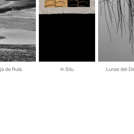
ja de Ruta
In Situ
Lunas del De