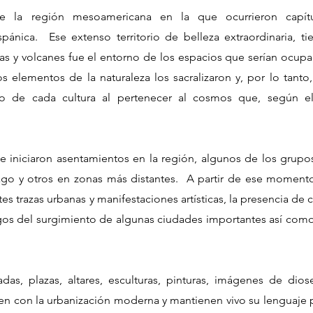
fue la región mesoamericana en la que ocurrieron capít
spánica. Ese extenso territorio de belleza extraordinaria, tie
añas y volcanes fue el entorno de los espacios que serían ocup
 elementos de la naturaleza los sacralizaron y, por lo tanto,
llo de cada cultura al pertenecer al cosmos que, según el
 iniciaron asentamientos en la región, algunos de los grupo
n lago y otros en zonas más distantes. A partir de ese moment
es trazas urbanas y manifestaciones artísticas, la presencia de 
stigos del surgimiento de algunas ciudades importantes así com
as, plazas, altares, esculturas, pinturas, imágenes de dios
ven con la urbanización moderna y mantienen vivo su lenguaje 