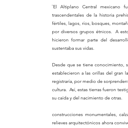
¨El Altiplano Central mexicano 
trascendentales de la historia prehi
fértiles, lagos, ríos, bosques, mont
por diversos grupos étnicos. A estos
hicieron formar parte del desarro
sustentaba sus vidas.
Desde que se tiene conocimiento, se
establecieron a las orillas del gra
registraría, por medio de sorprendent
cultura. Así, estas tierras fueron te
su caída y del nacimiento de otras.
construcciones monumentales, calzad
relieves arquitectónicos ahora convi