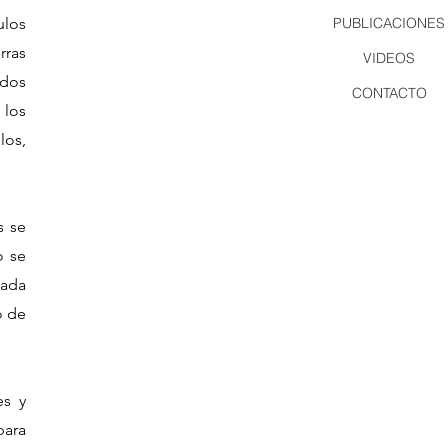
ulos
PUBLICACIONES
rras
VIDEOS
ados
CONTACTO
 los
los,
s se
o se
cada
o de
es y
para